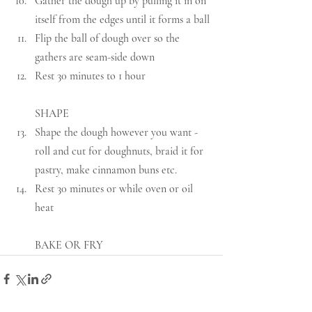
Gather the dough up by pulling it in on 
itself from the edges until it forms a ball
Flip the ball of dough over so the 
gathers are seam-side down
Rest 30 minutes to 1 hour
SHAPE
Shape the dough however you want - 
roll and cut for doughnuts, braid it for 
pastry, make cinnamon buns etc.
Rest 30 minutes or while oven or oil 
heat
BAKE OR FRY