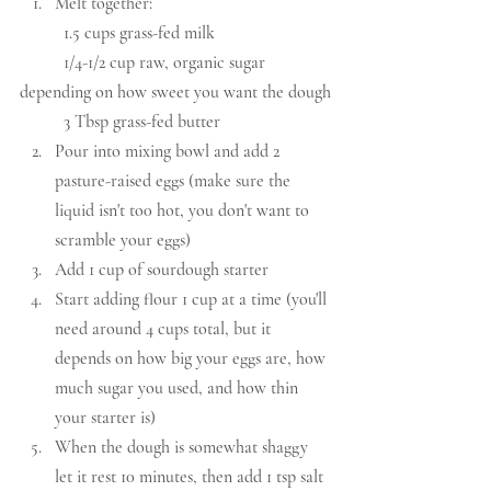
Melt together:
	1.5 cups grass-fed milk
	1/4-1/2 cup raw, organic sugar 
depending on how sweet you want the dough
	3 Tbsp grass-fed butter
Pour into mixing bowl and add 2 
pasture-raised eggs (make sure the 
liquid isn't to0 hot, you don't want to 
scramble your eggs)
Add 1 cup of sourdough starter
Start adding flour 1 cup at a time (you'll 
need around 4 cups total, but it 
depends on how big your eggs are, how 
much sugar you used, and how thin 
your starter is)
When the dough is somewhat shaggy 
let it rest 10 minutes, then add 1 tsp salt