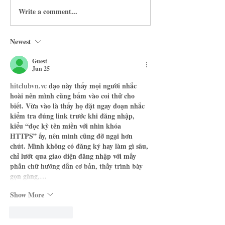
Sourdough Doughnuts #2
Write a comment...
Herbed Sourdough
Zucchini Biscuits
Newest
Guest
Jun 25
hitclubvn.vc
 dạo này thấy mọi người nhắc 
hoài nên mình cũng bấm vào coi thử cho 
biết. Vừa vào là thấy họ đặt ngay đoạn nhắc 
kiểm tra đúng link trước khi đăng nhập, 
kiểu “đọc kỹ tên miền với nhìn khóa 
HTTPS” ấy, nên mình cũng đỡ ngại hơn 
chút. Mình không có đăng ký hay làm gì sâu, 
chỉ lướt qua giao diện đăng nhập với mấy 
phần chữ hướng dẫn cơ bản, thấy trình bày 
gọn gàng,…
Show More
Like
Reply