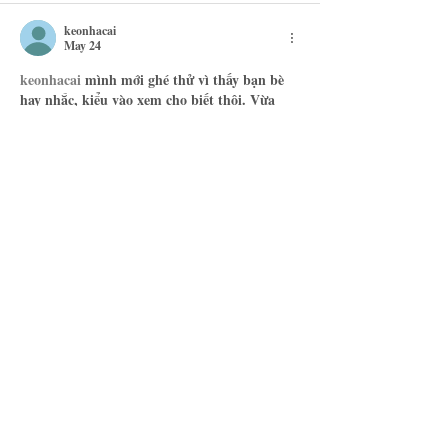
keonhacai
May 24
keonhacai
 mình mới ghé thử vì thấy bạn bè 
hay nhắc, kiểu vào xem cho biết thôi. Vừa 
mở trang ra là thấy bảng tỷ lệ kèo hiện khá 
rõ, không phải bấm qua lại nhiều nên đỡ 
mất thời gian. Mình không phải dân soi kèo 
chuyên nghiệp, nhưng nhìn cách họ sắp số 
liệu theo cột thấy dễ theo dõi, lướt trên điện 
thoại cũng không bị rối. Có điểm mình thích 
là phần cập nhật biến động…
Show More
Like
Reply
Get seasonal recipes,