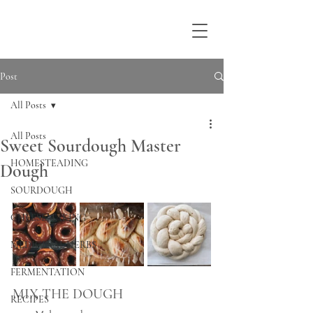
Post
All Posts
All Posts
Sweet Sourdough Master
HOMESTEADING
Dough
SOURDOUGH
CHEESEMAKING
MEDICINAL HERBS
FERMENTATION
MIX THE DOUGH
RECIPES