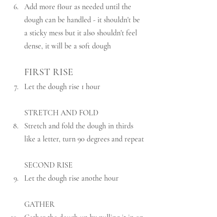
Add more flour as needed until the 
dough can be handled - it shouldn't be 
a sticky mess but it also shouldn't feel 
dense, it will be a soft dough
FIRST RISE
Let the dough rise 1 hour
STRETCH AND FOLD
Stretch and fold the dough in thirds 
like a letter, turn 90 degrees and repeat
SECOND RISE
Let the dough rise anothe hour
GATHER